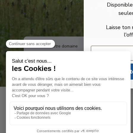
Disponible
seule
Laisse ton 
l'of
Choisissez votre domaine
Choisissez votre
Email
SEIGNUS
Ete
Obte