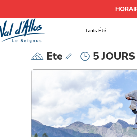
HORAI
Tarifs Été
Ete
5 JOURS